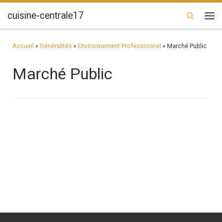
Passer au contenu
cuisine-centrale17
Search
Men
Accueil
»
Généralités
»
Environnement Professionnel
»
Marché Public
Marché Public