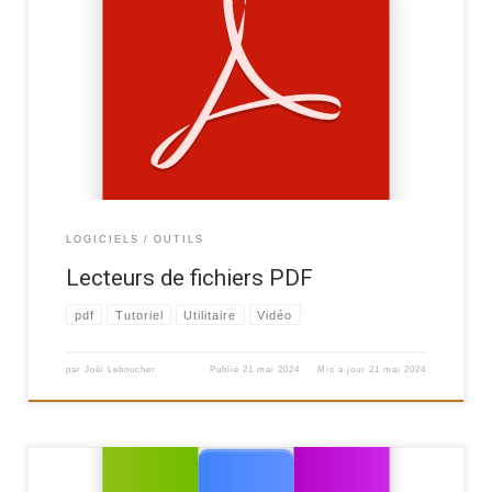
Comment installer un lecteur de documents PDF.
LOGICIELS
OUTILS
Lecteurs de fichiers PDF
pdf
Tutoriel
Utilitaire
Vidéo
par
Joël Leboucher
Publié
21 mai 2024
Mis à jour
21 mai 2024