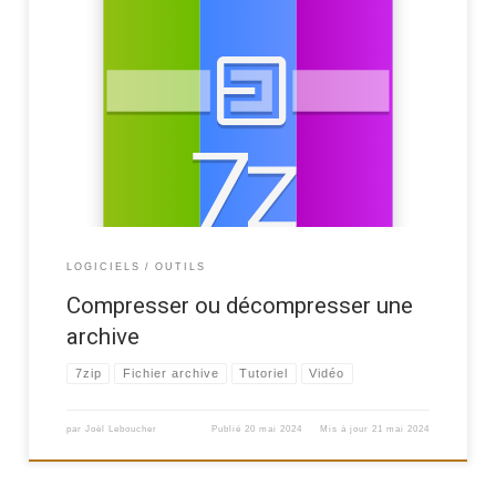
Utilisation de 7-Zip pour compresser ou décompresser une archive.
LOGICIELS
OUTILS
Compresser ou décompresser une
archive
7zip
Fichier archive
Tutoriel
Vidéo
par
Joël Leboucher
Publié
20 mai 2024
Mis à jour
21 mai 2024