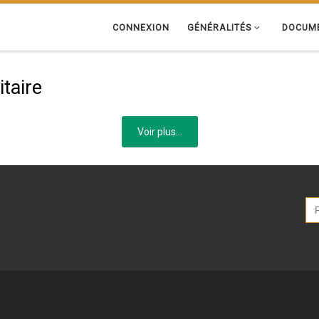
CONNEXION
GÉNÉRALITÉS
DOCUME
itaire
Voir plus...
Se
for