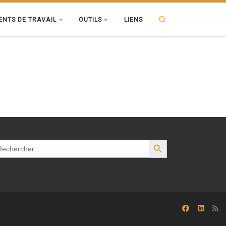
Search
NTS DE TRAVAIL
OUTILS
LIENS
SEARCH BUTTON
arch
: