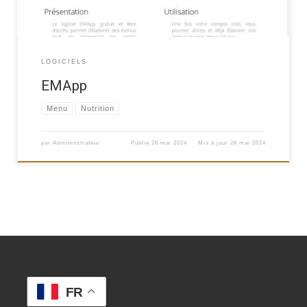
LOGICIELS
EMApp
Menu
Nutrition
par
Admininstrateur
Publié
28 mai 2024
Mis à jour
28 mai 2024
FR