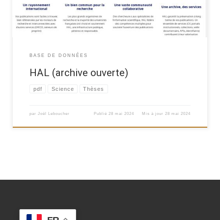
BASE DE DONNÉES
HAL (archive ouverte)
pdf
Science
Thèses
par
Joël Leboucher
Publié
28 mai 2024
Mis à jour
28 mai 2024