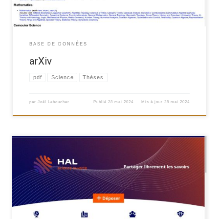
BASE DE DONNÉES
arXiv
pdf
Science
Thèses
par
Joël Leboucher
Publié
28 mai 2024
Mis à jour
28 mai 2024
HAL (HyperArticles en Ligne) est une plateforme en ligne développée
en 2001 par le Centre pour la communication scientifique directe
(CCSD) du CNRS. Elle vise à faciliter le dépôt et la diffusion d’articles
scientifiques, de thèses et de rapports techniques. Les publications
sont accessibles gratuitement, bien que leur utilisation puisse […]